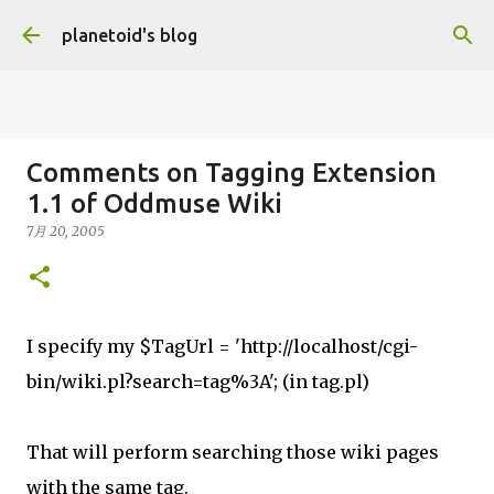
跳到主要內容
planetoid's blog
Comments on Tagging Extension
世界鮮奶第一貴的國家？
1.1 of Oddmuse Wiki
6月 20, 2026
DATA ANALYSIS
FACT CHECK
OPEN DATA
7月 20, 2005
0
I specify my $TagUrl = 'http://localhost/cgi-
bin/wiki.pl?search=tag%3A'; (in tag.pl)
That will perform searching those wiki pages
with the same tag.