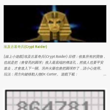
埃及古墓奇兵(Crypt Raider)
[線上小遊戲]埃及古墓奇兵(Crypt Raider) 目標：收集所有的寶物，
也就是把（會發亮的圓球）推入最底端的傳送孔，然後人也要平安
進去，才會進入下一關。另外火藥也會把圓球炸了，請小心使用。
玩法：用方向鍵移動人物Dr. Carter。 遊戲下載：
http://www.miniclip.com/crypt/cryptraider.htm
http://www.miniclip.com/crypt/loader.swf 通關密碼： (level#(1 ~
100) & levelcodes) 1 l3VIFNXL6O0 2 l1GDCJTH4BU 3 lDIIBX80DTS
4 lZ4DJKCGM46 5 lY8BUJAAHML 6 l3DQ84AHPJ2 7
lUATCLAZHAU 8 lKPU91XGSMG 9 lXPQ5V9CO5S 10 lPXAA197342
11 lUZLUV05WJ5 12 lIHFREW7HFB 13 l8I1NH0NLMS 14