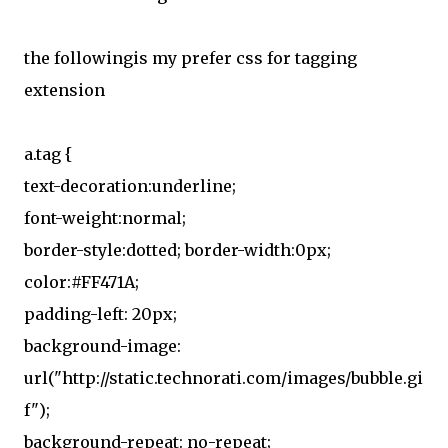
the followingis my prefer css for tagging
extension
a.tag {
text-decoration:underline;
font-weight:normal;
border-style:dotted; border-width:0px;
color:#FF471A;
padding-left: 20px;
background-image:
url("http://static.technorati.com/images/bubble.gi
f");
background-repeat: no-repeat;