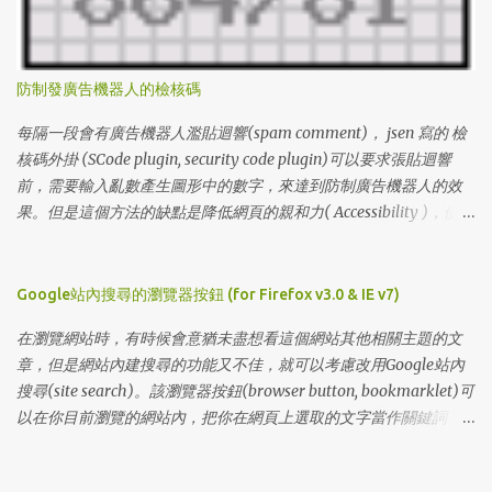
lL0LOD3SNZQ 15 lV9HLCQJW0Z 16 lWVJKG7WORV 17
lGE5EEHX239 18 lB9Z887UJ0P 19 l2GYU2W1AKA 20
lCFF6Z4PWAQ 21 lS3F44JY4LG 22 lMCY5EP0UDX 23 lSVIXSLLG49
防制發廣告機器人的檢核碼
24 l6PEUSYSJ3I 25 lU6I3685MLA 26 lA99B9759UZ 27
lI6BN8BHK5E 28 lLWB65SAYF1 29 lRVWMYMRB4F 30
每隔一段會有廣告機器人濫貼迴響(spam comment)， jsen 寫的 檢
l2VRIKKRJXL 31 l6R96LV6DI4 32 lZF72GXQZNZ 33 l65EZUDIEPY
核碼外掛 (SCode plugin, security code plugin)可以要求張貼迴響
34 lDA13UNFJIA 35 lM55VJPWZXS 36 l2BYN8X5WMB 37
前，需要輸入亂數產生圖形中的數字，來達到防制廣告機器人的效
l477S23DCHQ 38 lKZREX9NC48 39 lT54PBR00R0 40
果。但是這個方法的缺點是降低網頁的親和力( Accessibility )，使得
lAMWC2NCB6O 41 lECB7Q1YR31 42 lIX4WJ175Q7 43 lLH0I4E6BUP
有視覺障礙的網友無法發表迴響。 1. 先確定主機安裝了 GD模組 ，可
44 lK4W7EY3F3I 45 l5Z5IV6Q7GE 46 lJX9RNBGA9Y 47 lY8...
以讓程式產生圖形，GD的安裝請自行聯絡主機的網站人員。 2. 到
jsen的 檢核碼外掛 網頁，下載SCode plugin，解壓縮後，編輯
Google站內搜尋的瀏覽器按鈕 (for Firefox v3.0 & IE v7)
SCode.pm * 設定暫存目錄的位置 (my $tmpdir) ，並設定該目錄可
在瀏覽網站時，有時候會意猶未盡想看這個網站其他相關主題的文
寫 * 設定檢核碼的長度(my $scode_length)，預設值為6個數字，我
章，但是網站內建搜尋的功能又不佳，就可以考慮改用Google站內
設定成4 * 設定暫存檔的檔案數量(my $scode_maxtmp)，預設值為
搜尋(site search)。該瀏覽器按鈕(browser button, bookmarklet)可
50個暫存檔，如果你的網誌常有人進行迴響，請增加暫存檔的檔案
以在你目前瀏覽的網站內，把你在網頁上選取的文字當作關鍵詞，
數量。 * 調整自動產生的圖形與文字的顏色：$c_background,
進行Google站內搜尋。如果沒有選取文字，則會跳出提示視窗讓你
$c_border, $c_line and $c_code. 3. 將SCode.pm 上傳到 lib/MT/ 目錄
輸入關鍵詞。 (更新: 開新視窗版本的瀏覽器按鈕 ) 請將 站內搜 的連
(MT::SCode) 4. 將mt-scode.cgi上傳到MT放置CGI的目錄，並設定該