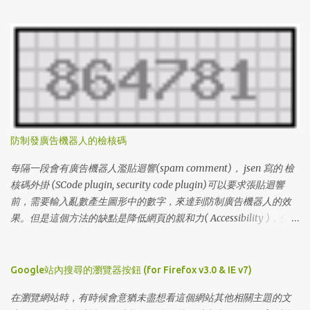
http://www.miniclip.com/crypt/loader.swf 通關密碼： (level#(1 ~
100) & levelcodes) 1 l3VIFNXL6O0 2 l1GDCJTH4BU 3 lDIIBX80DTS
4 lZ4DJKCGM46 5 lY8BUJAAHML 6 l3DQ84AHPJ2 7
lUATCLAZHAU 8 lKPU91XGSMG 9 lXPQ5V9CO5S 10 lPXAA197342
11 lUZLUV05WJ5 12 lIHFREW7HFB 13 l8I1NH0NLMS 14
lL0LOD3SNZQ 15 lV9HLCQJW0Z 16 lWVJKG7WORV 17
lGE5EEHX239 18 lB9Z887UJ0P 19 l2GYU2W1AKA 20
lCFF6Z4PWAQ 21 lS3F44JY4LG 22 lMCY5EP0UDX 23 lSVIXSLLG49
防制發廣告機器人的檢核碼
24 l6PEUSYSJ3I 25 lU6I3685MLA 26 lA99B9759UZ 27
lI6BN8BHK5E 28 lLWB65SAYF1 29 lRVWMYMRB4F 30
每隔一段會有廣告機器人濫貼迴響(spam comment)， jsen 寫的 檢
l2VRIKKRJXL 31 l6R96LV6DI4 32 lZF72GXQZNZ 33 l65EZUDIEPY
核碼外掛 (SCode plugin, security code plugin)可以要求張貼迴響
34 lDA13UNFJIA 35 lM55VJPWZXS 36 l2BYN8X5WMB 37
前，需要輸入亂數產生圖形中的數字，來達到防制廣告機器人的效
l477S23DCHQ 38 lKZREX9NC48 39 lT54PBR00R0 40
果。但是這個方法的缺點是降低網頁的親和力( Accessibility )，使得
lAMWC2NCB6O 41 lECB7Q1YR31 42 lIX4WJ175Q7 43 lLH0I4E6BUP
有視覺障礙的網友無法發表迴響。 1. 先確定主機安裝了 GD模組 ，可
44 lK4W7EY3F3I 45 l5Z5IV6Q7GE 46 lJX9RNBGA9Y 47 lY8...
以讓程式產生圖形，GD的安裝請自行聯絡主機的網站人員。 2. 到
jsen的 檢核碼外掛 網頁，下載SCode plugin，解壓縮後，編輯
Google站內搜尋的瀏覽器按鈕 (for Firefox v3.0 & IE v7)
SCode.pm * 設定暫存目錄的位置 (my $tmpdir) ，並設定該目錄可
在瀏覽網站時，有時候會意猶未盡想看這個網站其他相關主題的文
寫 * 設定檢核碼的長度(my $scode_length)，預設值為6個數字，我