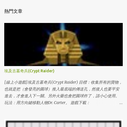
熱門文章
埃及古墓奇兵(Crypt Raider)
[線上小遊戲]埃及古墓奇兵(Crypt Raider) 目標：收集所有的寶物，
也就是把（會發亮的圓球）推入最底端的傳送孔，然後人也要平安
進去，才會進入下一關。另外火藥也會把圓球炸了，請小心使用。
玩法：用方向鍵移動人物Dr. Carter。 遊戲下載：
http://www.miniclip.com/crypt/cryptraider.htm
http://www.miniclip.com/crypt/loader.swf 通關密碼： (level#(1 ~
100) & levelcodes) 1 l3VIFNXL6O0 2 l1GDCJTH4BU 3 lDIIBX80DTS