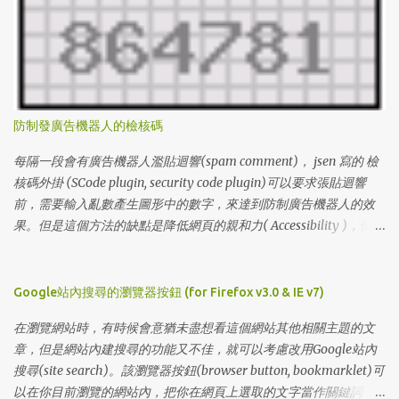
4 lZ4DJKCGM46 5 lY8BUJAAHML 6 l3DQ84AHPJ2 7
lUATCLAZHAU 8 lKPU91XGSMG 9 lXPQ5V9CO5S 10 lPXAA197342
11 lUZLUV05WJ5 12 lIHFREW7HFB 13 l8I1NH0NLMS 14
lL0LOD3SNZQ 15 lV9HLCQJW0Z 16 lWVJKG7WORV 17
lGE5EEHX239 18 lB9Z887UJ0P 19 l2GYU2W1AKA 20
lCFF6Z4PWAQ 21 lS3F44JY4LG 22 lMCY5EP0UDX 23 lSVIXSLLG49
防制發廣告機器人的檢核碼
24 l6PEUSYSJ3I 25 lU6I3685MLA 26 lA99B9759UZ 27
lI6BN8BHK5E 28 lLWB65SAYF1 29 lRVWMYMRB4F 30
每隔一段會有廣告機器人濫貼迴響(spam comment)， jsen 寫的 檢
l2VRIKKRJXL 31 l6R96LV6DI4 32 lZF72GXQZNZ 33 l65EZUDIEPY
核碼外掛 (SCode plugin, security code plugin)可以要求張貼迴響
34 lDA13UNFJIA 35 lM55VJPWZXS 36 l2BYN8X5WMB 37
前，需要輸入亂數產生圖形中的數字，來達到防制廣告機器人的效
l477S23DCHQ 38 lKZREX9NC48 39 lT54PBR00R0 40
果。但是這個方法的缺點是降低網頁的親和力( Accessibility )，使得
lAMWC2NCB6O 41 lECB7Q1YR31 42 lIX4WJ175Q7 43 lLH0I4E6BUP
有視覺障礙的網友無法發表迴響。 1. 先確定主機安裝了 GD模組 ，可
44 lK4W7EY3F3I 45 l5Z5IV6Q7GE 46 lJX9RNBGA9Y 47 lY8...
以讓程式產生圖形，GD的安裝請自行聯絡主機的網站人員。 2. 到
jsen的 檢核碼外掛 網頁，下載SCode plugin，解壓縮後，編輯
Google站內搜尋的瀏覽器按鈕 (for Firefox v3.0 & IE v7)
SCode.pm * 設定暫存目錄的位置 (my $tmpdir) ，並設定該目錄可
在瀏覽網站時，有時候會意猶未盡想看這個網站其他相關主題的文
寫 * 設定檢核碼的長度(my $scode_length)，預設值為6個數字，我
章，但是網站內建搜尋的功能又不佳，就可以考慮改用Google站內
設定成4 * 設定暫存檔的檔案數量(my $scode_maxtmp)，預設值為
搜尋(site search)。該瀏覽器按鈕(browser button, bookmarklet)可
50個暫存檔，如果你的網誌常有人進行迴響，請增加暫存檔的檔案
以在你目前瀏覽的網站內，把你在網頁上選取的文字當作關鍵詞，
數量。 * 調整自動產生的圖形與文字的顏色：$c_background,