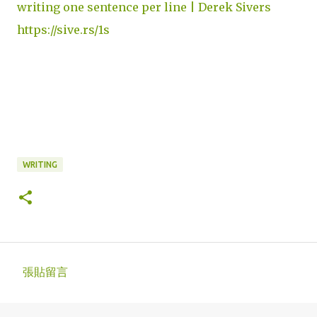
writing one sentence per line | Derek Sivers
https://sive.rs/1s
WRITING
張貼留言
留
言