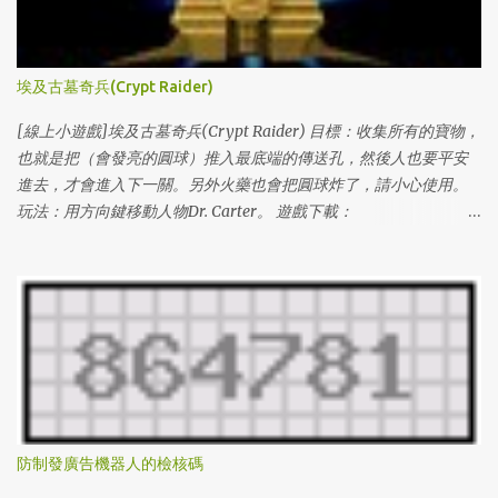
埃及古墓奇兵(Crypt Raider)
[線上小遊戲]埃及古墓奇兵(Crypt Raider) 目標：收集所有的寶物，
也就是把（會發亮的圓球）推入最底端的傳送孔，然後人也要平安
進去，才會進入下一關。另外火藥也會把圓球炸了，請小心使用。
玩法：用方向鍵移動人物Dr. Carter。 遊戲下載：
http://www.miniclip.com/crypt/cryptraider.htm
http://www.miniclip.com/crypt/loader.swf 通關密碼： (level#(1 ~
100) & levelcodes) 1 l3VIFNXL6O0 2 l1GDCJTH4BU 3 lDIIBX80DTS
4 lZ4DJKCGM46 5 lY8BUJAAHML 6 l3DQ84AHPJ2 7
lUATCLAZHAU 8 lKPU91XGSMG 9 lXPQ5V9CO5S 10 lPXAA197342
11 lUZLUV05WJ5 12 lIHFREW7HFB 13 l8I1NH0NLMS 14
lL0LOD3SNZQ 15 lV9HLCQJW0Z 16 lWVJKG7WORV 17
lGE5EEHX239 18 lB9Z887UJ0P 19 l2GYU2W1AKA 20
lCFF6Z4PWAQ 21 lS3F44JY4LG 22 lMCY5EP0UDX 23 lSVIXSLLG49
防制發廣告機器人的檢核碼
24 l6PEUSYSJ3I 25 lU6I3685MLA 26 lA99B9759UZ 27