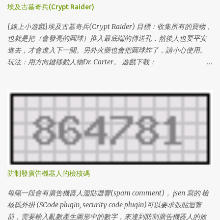
埃及古墓奇兵(Crypt Raider)
[線上小遊戲]埃及古墓奇兵(Crypt Raider) 目標：收集所有的寶物，
也就是把（會發亮的圓球）推入最底端的傳送孔，然後人也要平安
進去，才會進入下一關。另外火藥也會把圓球炸了，請小心使用。
玩法：用方向鍵移動人物Dr. Carter。 遊戲下載：
http://www.miniclip.com/crypt/cryptraider.htm
http://www.miniclip.com/crypt/loader.swf 通關密碼： (level#(1 ~
100) & levelcodes) 1 l3VIFNXL6O0 2 l1GDCJTH4BU 3 lDIIBX80DTS
4 lZ4DJKCGM46 5 lY8BUJAAHML 6 l3DQ84AHPJ2 7
lUATCLAZHAU 8 lKPU91XGSMG 9 lXPQ5V9CO5S 10 lPXAA197342
11 lUZLUV05WJ5 12 lIHFREW7HFB 13 l8I1NH0NLMS 14
lL0LOD3SNZQ 15 lV9HLCQJW0Z 16 lWVJKG7WORV 17
lGE5EEHX239 18 lB9Z887UJ0P 19 l2GYU2W1AKA 20
lCFF6Z4PWAQ 21 lS3F44JY4LG 22 lMCY5EP0UDX 23 lSVIXSLLG49
防制發廣告機器人的檢核碼
24 l6PEUSYSJ3I 25 lU6I3685MLA 26 lA99B9759UZ 27
lI6BN8BHK5E 28 lLWB65SAYF1 29 lRVWMYMRB4F 30
每隔一段會有廣告機器人濫貼迴響(spam comment)， jsen 寫的 檢
l2VRIKKRJXL 31 l6R96LV6DI4 32 lZF72GXQZNZ 33 l65EZUDIEPY
核碼外掛 (SCode plugin, security code plugin)可以要求張貼迴響
34 lDA13UNFJIA 35 lM55VJPWZXS 36 l2BYN8X5WMB 37
前，需要輸入亂數產生圖形中的數字，來達到防制廣告機器人的效