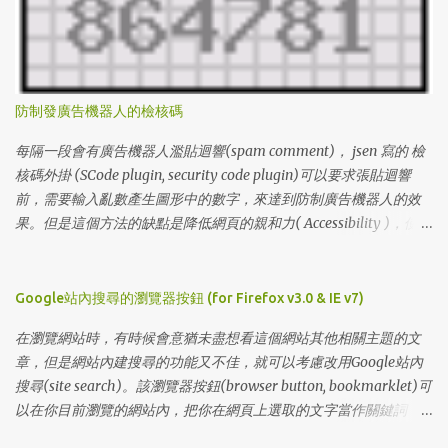
lUATCLAZHAU 8 lKPU91XGSMG 9 lXPQ5V9CO5S 10 lPXAA197342
11 lUZLUV05WJ5 12 lIHFREW7HFB 13 l8I1NH0NLMS 14
lL0LOD3SNZQ 15 lV9HLCQJW0Z 16 lWVJKG7WORV 17
lGE5EEHX239 18 lB9Z887UJ0P 19 l2GYU2W1AKA 20
lCFF6Z4PWAQ 21 lS3F44JY4LG 22 lMCY5EP0UDX 23 lSVIXSLLG49
防制發廣告機器人的檢核碼
24 l6PEUSYSJ3I 25 lU6I3685MLA 26 lA99B9759UZ 27
lI6BN8BHK5E 28 lLWB65SAYF1 29 lRVWMYMRB4F 30
每隔一段會有廣告機器人濫貼迴響(spam comment)， jsen 寫的 檢
l2VRIKKRJXL 31 l6R96LV6DI4 32 lZF72GXQZNZ 33 l65EZUDIEPY
核碼外掛 (SCode plugin, security code plugin)可以要求張貼迴響
34 lDA13UNFJIA 35 lM55VJPWZXS 36 l2BYN8X5WMB 37
前，需要輸入亂數產生圖形中的數字，來達到防制廣告機器人的效
l477S23DCHQ 38 lKZREX9NC48 39 lT54PBR00R0 40
果。但是這個方法的缺點是降低網頁的親和力( Accessibility )，使得
lAMWC2NCB6O 41 lECB7Q1YR31 42 lIX4WJ175Q7 43 lLH0I4E6BUP
有視覺障礙的網友無法發表迴響。 1. 先確定主機安裝了 GD模組 ，可
44 lK4W7EY3F3I 45 l5Z5IV6Q7GE 46 lJX9RNBGA9Y 47 lY8...
以讓程式產生圖形，GD的安裝請自行聯絡主機的網站人員。 2. 到
jsen的 檢核碼外掛 網頁，下載SCode plugin，解壓縮後，編輯
Google站內搜尋的瀏覽器按鈕 (for Firefox v3.0 & IE v7)
SCode.pm * 設定暫存目錄的位置 (my $tmpdir) ，並設定該目錄可
在瀏覽網站時，有時候會意猶未盡想看這個網站其他相關主題的文
寫 * 設定檢核碼的長度(my $scode_length)，預設值為6個數字，我
章，但是網站內建搜尋的功能又不佳，就可以考慮改用Google站內
設定成4 * 設定暫存檔的檔案數量(my $scode_maxtmp)，預設值為
搜尋(site search)。該瀏覽器按鈕(browser button, bookmarklet)可
50個暫存檔，如果你的網誌常有人進行迴響，請增加暫存檔的檔案
以在你目前瀏覽的網站內，把你在網頁上選取的文字當作關鍵詞，
數量。 * 調整自動產生的圖形與文字的顏色：$c_background,
進行Google站內搜尋。如果沒有選取文字，則會跳出提示視窗讓你
$c_border, $c_line and $c_code. 3. 將SCode.pm 上傳到 lib/MT/ 目錄