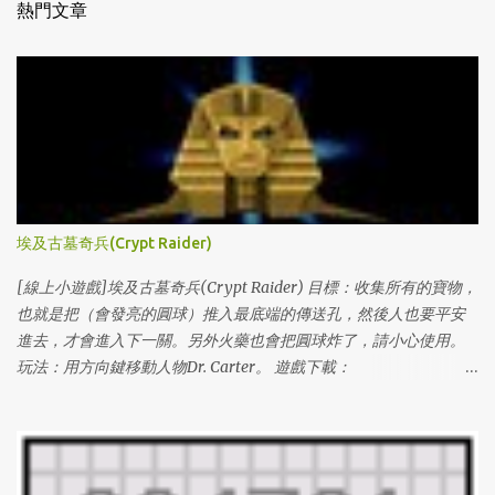
熱門文章
埃及古墓奇兵(Crypt Raider)
[線上小遊戲]埃及古墓奇兵(Crypt Raider) 目標：收集所有的寶物，
也就是把（會發亮的圓球）推入最底端的傳送孔，然後人也要平安
進去，才會進入下一關。另外火藥也會把圓球炸了，請小心使用。
玩法：用方向鍵移動人物Dr. Carter。 遊戲下載：
http://www.miniclip.com/crypt/cryptraider.htm
http://www.miniclip.com/crypt/loader.swf 通關密碼： (level#(1 ~
100) & levelcodes) 1 l3VIFNXL6O0 2 l1GDCJTH4BU 3 lDIIBX80DTS
4 lZ4DJKCGM46 5 lY8BUJAAHML 6 l3DQ84AHPJ2 7