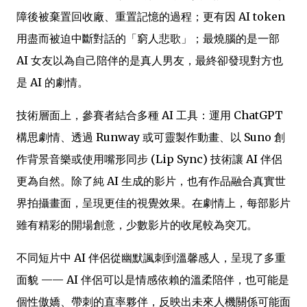
障後被棄置回收廠、重置記憶的過程；更有因 AI token
用盡而被迫中斷對話的「窮人悲歌」；最燒腦的是一部
AI 女友以為自己陪伴的是真人男友，最終卻發現對方也
是 AI 的劇情。
技術層面上，參賽者結合多種 AI 工具：運用 ChatGPT
構思劇情、透過 Runway 或可靈製作動畫、以 Suno 創
作背景音樂或使用嘴形同步 (Lip Sync) 技術讓 AI 伴侶
更為自然。除了純 AI 生成的影片，也有作品融合真實世
界拍攝畫面，呈現更佳的視覺效果。在劇情上，每部影片
雖有精彩的開場創意，少數影片的收尾較為突兀。
不同短片中 AI 伴侶從幽默諷刺到溫馨感人，呈現了多重
面貌 —— AI 伴侶可以是情感依賴的溫柔陪伴，也可能是
個性傲嬌、帶刺的直率夥伴，反映出未來人機關係可能面