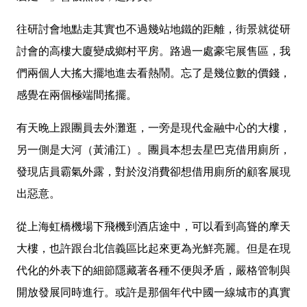
往研討會地點走其實也不過幾站地鐵的距離，街景就從研
討會的高樓大廈變成鄉村平房。路過一處豪宅展售區，我
們兩個人大搖大擺地進去看熱鬧。忘了是幾位數的價錢，
感覺在兩個極端間搖擺。
有天晚上跟團員去外灘逛，一旁是現代金融中心的大樓，
另一側是大河（黃浦江）。團員本想去星巴克借用廁所，
發現店員霸氣外露，對於沒消費卻想借用廁所的顧客展現
出惡意。
從上海虹橋機場下飛機到酒店途中，可以看到高聳的摩天
大樓，也許跟台北信義區比起來更為光鮮亮麗。但是在現
代化的外表下的細節隱藏著各種不便與矛盾，嚴格管制與
開放發展同時進行。或許是那個年代中國一線城市的真實