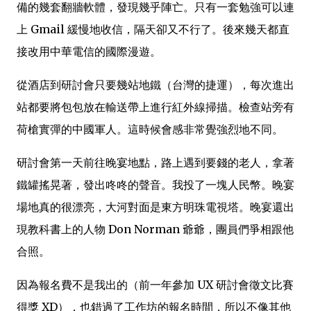
備的幾套翻牆軟體，發現幾乎陣亡。只有一套勉強可以連
上 Gmail 緩慢地收信，隔天卻又不行了。後來幾天都直
接改用中華電信的國際漫遊。
從酒店到研討會只要幾站地鐵（台灣的捷運），每次進出
站都要將包包放在輸送帶上進行紅外線掃描。檢查站旁有
荷槍實彈的中國軍人。這時候會感非常覺強烈地不同。
研討會第一天前往晚宴地點，路上遇到要錢的老人，拿著
鐵罐搖晃著，發出咚咚的聲音。我投了一塊人民幣。晚宴
場地真的很漂亮，大河對面是東方明珠電視塔。晚宴還出
現教科書上的人物 Don Norman 爺爺，團員們爭相跟他
合照。
因為報名費不是我出的（前一年參加 UX 研討會徵文比賽
得獎 XD），也錯過了工作坊的報名時間，所以不像其他