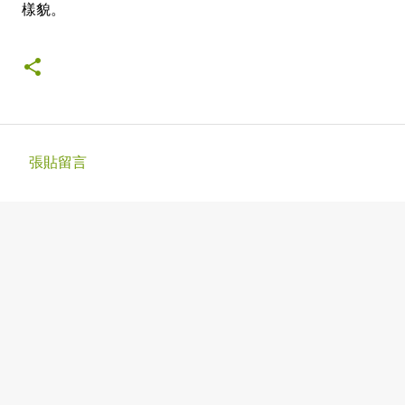
樣貌。
張貼留言
留
言