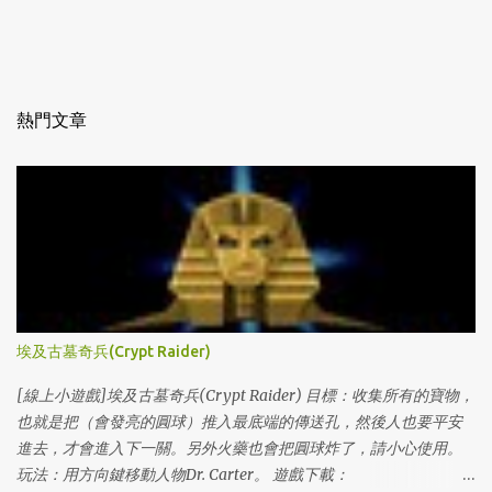
熱門文章
埃及古墓奇兵(Crypt Raider)
[線上小遊戲]埃及古墓奇兵(Crypt Raider) 目標：收集所有的寶物，
也就是把（會發亮的圓球）推入最底端的傳送孔，然後人也要平安
進去，才會進入下一關。另外火藥也會把圓球炸了，請小心使用。
玩法：用方向鍵移動人物Dr. Carter。 遊戲下載：