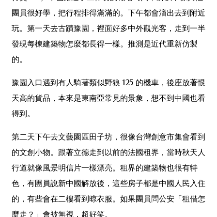
團員很好學，把行程排得滿滿的。下午都會溜出去到附近
玩。第一天去古蹟豫園，裡面好多中外觀光客，走到一半
發現每棟建築物怎麼都長得一樣。推測是近代重新仿製
的。
豫園入口遇到有人騎著類似野狼 125 的機車，後座放著恨
天高的貨品，本來是東南亞常見的景象，想不到中國也看
得到。
第二天下午去文藝園區田子坊，很像台灣創意市集會看到
的文創小物。跟著立德走到以前的法國租界，當時秋天人
行道就像風景明信片一樣漂亮。租界的建築物也很有特
色，有團員說新中國解放後，這些房子都是中國人民入住
的，有些會在二樓看到晾衣服。如果團員問公安「租借怎
麼走？」會被無視，超好笑。