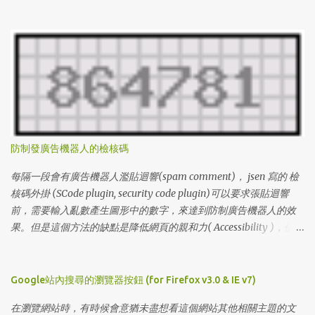
http://www.miniclip.com/crypt/cryptraider.htm
http://www.miniclip.com/crypt/loader.swf 通關密碼： (level#(1 ~
100) & levelcodes) 1 l3VIFNXL6O0 2 l1GDCJTH4BU 3 lDIIBX80DTS
4 lZ4DJKCGM46 5 lY8BUJAAHML 6 l3DQ84AHPJ2 7
lUATCLAZHAU 8 lKPU91XGSMG 9 lXPQ5V9CO5S 10 lPXAA197342
11 lUZLUV05WJ5 12 lIHFREW7HFB 13 l8I1NH0NLMS 14
lL0LOD3SNZQ 15 lV9HLCQJW0Z 16 lWVJKG7WORV 17
lGE5EEHX239 18 lB9Z887UJ0P 19 l2GYU2W1AKA 20
lCFF6Z4PWAQ 21 lS3F44JY4LG 22 lMCY5EP0UDX 23 lSVIXSLLG49
防制發廣告機器人的檢核碼
24 l6PEUSYSJ3I 25 lU6I3685MLA 26 lA99B9759UZ 27
lI6BN8BHK5E 28 lLWB65SAYF1 29 lRVWMYMRB4F 30
每隔一段會有廣告機器人濫貼迴響(spam comment)， jsen 寫的 檢
l2VRIKKRJXL 31 l6R96LV6DI4 32 lZF72GXQZNZ 33 l65EZUDIEPY
核碼外掛 (SCode plugin, security code plugin)可以要求張貼迴響
34 lDA13UNFJIA 35 lM55VJPWZXS 36 l2BYN8X5WMB 37
前，需要輸入亂數產生圖形中的數字，來達到防制廣告機器人的效
l477S23DCHQ 38 lKZREX9NC48 39 lT54PBR00R0 40
果。但是這個方法的缺點是降低網頁的親和力( Accessibility )，使得
lAMWC2NCB6O 41 lECB7Q1YR31 42 lIX4WJ175Q7 43 lLH0I4E6BUP
有視覺障礙的網友無法發表迴響。 1. 先確定主機安裝了 GD模組 ，可
44 lK4W7EY3F3I 45 l5Z5IV6Q7GE 46 lJX9RNBGA9Y 47 lY8...
以讓程式產生圖形，GD的安裝請自行聯絡主機的網站人員。 2. 到
jsen的 檢核碼外掛 網頁，下載SCode plugin，解壓縮後，編輯
Google站內搜尋的瀏覽器按鈕 (for Firefox v3.0 & IE v7)
SCode.pm * 設定暫存目錄的位置 (my $tmpdir) ，並設定該目錄可
在瀏覽網站時，有時候會意猶未盡想看這個網站其他相關主題的文
寫 * 設定檢核碼的長度(my $scode_length)，預設值為6個數字，我