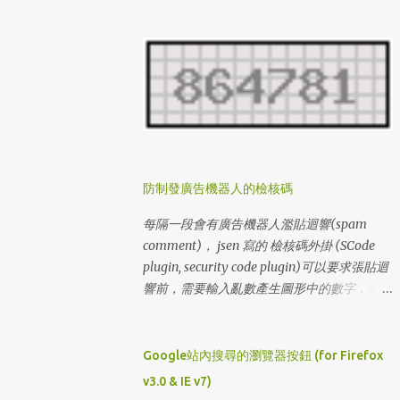
了，請小心使用。 玩法：用方向鍵移動人物
Dr. Carter。 遊戲下載：
http://www.miniclip.com/crypt/cryptraider.
htm
http://www.miniclip.com/crypt/loader.swf
通關密碼： (level#(1 ~ 100) & levelcodes) 1
l3VIFNXL6O0 2 l1GDCJTH4BU 3
lDIIBX80DTS 4 lZ4DJKCGM46 5
lY8BUJAAHML 6 l3DQ84AHPJ2 7
防制發廣告機器人的檢核碼
lUATCLAZHAU 8 lKPU91XGSMG 9
lXPQ5V9CO5S 10 lPXAA197342 11
每隔一段會有廣告機器人濫貼迴響(spam
lUZLUV05WJ5 12 lIHFREW7HFB 13
comment)， jsen 寫的 檢核碼外掛 (SCode
l8I1NH0NLMS 14 lL0LOD3SNZQ 15
plugin, security code plugin)可以要求張貼迴
lV9HLCQJW0Z 16 lWVJKG7WORV 17
響前，需要輸入亂數產生圖形中的數字，來達
lGE5EEHX239 18 lB9Z887UJ0P 19
到防制廣告機器人的效果。但是這個方法的缺
l2GYU2W1AKA 20 lCFF6Z4PWAQ 21
點是降低網頁的親和力( Accessibility )，使得
lS3F44JY4LG 22 lMCY5EP0UDX 23
有視覺障礙的網友無法發表迴響。 1. 先確定
Google站內搜尋的瀏覽器按鈕 (for Firefox
lSVIXSLLG49 24 l6PEUSYSJ3I 25
主機安裝了 GD模組 ，可以讓程式產生圖形，
v3.0 & IE v7)
lU6I3685MLA 26 lA99B9759UZ 27
GD的安裝請自行聯絡主機的網站人員。 2. 到