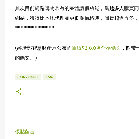
其次目前網路購物常有的團體議價功能，當越多人購買同
網站，獲得比本地代理商更低廉價格時，儘管超過五份，
**************
(經濟部智慧財產局公布的
新版92.6.6著作權條文
，附帶
的條文。)
COPYRIGHT
LAW
張貼留言
留