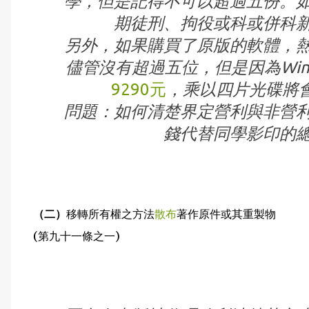
學，但是記得不可以超過五份。
期徒刑、拘役或科或併科
另外，如果購買了原版的軟體，
儘管沒有超過五位，但是因為Windows 
9290元
，乘以四片光碟將
問題：如何清楚界定營利與非營
錢代替同學影印的
（二）
移轉所有權之方法
散布
著作原件或其重製物
(第九十一條之一)