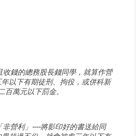
且收錢的總務股長錢同學，就算作營
五年以下有期徒刑、拘役，或併科新
二百萬元以下罰金。
營利」----將影印好的書送給同