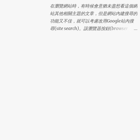
lI6BN8BHK5E 28 lLWB65SAYF1 29
jsen的 檢核碼外掛 網頁，下載SCode
在瀏覽網站時，有時候會意猶未盡想看這個網
lRVWMYMRB4F 30 l2VRIKKRJXL 31
plugin，解壓縮後，編輯SCode.pm * 設定暫
站其他相關主題的文章，但是網站內建搜尋的
l6R96LV6DI4 32 lZF72GXQZNZ 33
存目錄的位置 (my $tmpdir) ，並設定該目錄
功能又不佳，就可以考慮改用Google站內搜
l65EZUDIEPY 34 lDA13UNFJIA 35
可寫 * 設定檢核碼的長度(my
尋(site search)。該瀏覽器按鈕(browser
lM55VJPWZXS 36 l2BYN8X5WMB 37
$scode_length)，預設值為6個數字，我設定
button, bookmarklet)可以在你目前瀏覽的網
l477S23DCHQ 38 lKZREX9NC48 39
成4 * 設定暫存檔的檔案數量(my
站內，把你在網頁上選取的文字當作關鍵詞，
lT54PBR00R0 40 lAMWC2NCB6O 41
$scode_maxtmp)，預設值為50個暫存檔，如
進行Google站內搜尋。如果沒有選取文字，
lECB7Q1YR31 42 lIX4WJ175Q7 43
果你的網誌常有人進行迴響，請增加暫存檔的
則會跳出提示視窗讓你輸入關鍵詞。 (更新:
lLH0I4E6BUP 44 lK4W7EY3F3I 45
檔案數量。 * 調整自動產生的圖形與文字的
開新視窗版本的瀏覽器按鈕 ) 請將 站內搜 的
l5Z5IV6Q7GE 46 lJX9RNBGA9Y 47 lY8...
顏色：$c_background, $c_border, $c_line and
連結按住不放，拖曳到Firefox的書籤工具
$c_code. 3. 將SCode.pm 上傳到 lib/MT/ 目錄
列。 Internet Explorer (IE) v.7瀏覽器的安裝
(MT::SCode) 4. 將mt-scode.cgi上傳到MT放
方式：在上方「站內搜」的連結上，按右鍵
置CGI的目錄，並設定該檔案為可執行 5. 將
「加到我的最愛」。 IE 7瀏覽器使用的時候，
scode.pl上傳到plugins/ 6. 修改檔案前請記得
建議先選取好文字，再點選瀏覽器按鈕。如果
先備份！更改lib/MT/App/Comments.pm
手動輸入關鍵詞，則在每次點選瀏覽器按鈕
(MT::App:Comments)，如果已經安裝 mt-
後，會在網頁上方的資訊列，出現是否允許
Blacklist 不要修改 cgi-
「指令視窗」的詢問訊息，反而變得不方便。
bin/lib/MT/App/Comments.pm 而是修改
瀏覽器按鈕修改自 Jesse Ruderman 的Google