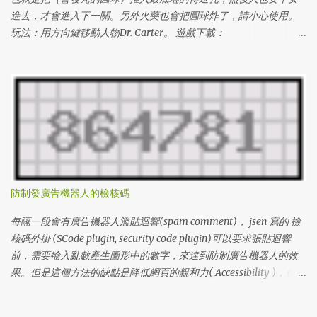
進去，才會進入下一關。另外火藥也會把圓球炸了，請小心使用。
玩法：用方向鍵移動人物Dr. Carter。 遊戲下載：
http://www.miniclip.com/crypt/cryptraider.htm
http://www.miniclip.com/crypt/loader.swf 通關密碼： (level#(1 ~
100) & levelcodes) 1 l3VIFNXL6O0 2 l1GDCJTH4BU 3 lDIIBX80DTS
4 lZ4DJKCGM46 5 lY8BUJAAHML 6 l3DQ84AHPJ2 7
lUATCLAZHAU 8 lKPU91XGSMG 9 lXPQ5V9CO5S 10 lPXAA197342
11 lUZLUV05WJ5 12 lIHFREW7HFB 13 l8I1NH0NLMS 14
lL0LOD3SNZQ 15 lV9HLCQJW0Z 16 lWVJKG7WORV 17
lGE5EEHX239 18 lB9Z887UJ0P 19 l2GYU2W1AKA 20
lCFF6Z4PWAQ 21 lS3F44JY4LG 22 lMCY5EP0UDX 23 lSVIXSLLG49
防制發廣告機器人的檢核碼
24 l6PEUSYSJ3I 25 lU6I3685MLA 26 lA99B9759UZ 27
lI6BN8BHK5E 28 lLWB65SAYF1 29 lRVWMYMRB4F 30
每隔一段會有廣告機器人濫貼迴響(spam comment)， jsen 寫的 檢
l2VRIKKRJXL 31 l6R96LV6DI4 32 lZF72GXQZNZ 33 l65EZUDIEPY
核碼外掛 (SCode plugin, security code plugin)可以要求張貼迴響
34 lDA13UNFJIA 35 lM55VJPWZXS 36 l2BYN8X5WMB 37
前，需要輸入亂數產生圖形中的數字，來達到防制廣告機器人的效
l477S23DCHQ 38 lKZREX9NC48 39 lT54PBR00R0 40
果。但是這個方法的缺點是降低網頁的親和力( Accessibility )，使得
lAMWC2NCB6O 41 lECB7Q1YR31 42 lIX4WJ175Q7 43 lLH0I4E6BUP
有視覺障礙的網友無法發表迴響。 1. 先確定主機安裝了 GD模組 ，可
44 lK4W7EY3F3I 45 l5Z5IV6Q7GE 46 lJX9RNBGA9Y 47 lY8...
以讓程式產生圖形，GD的安裝請自行聯絡主機的網站人員。 2. 到