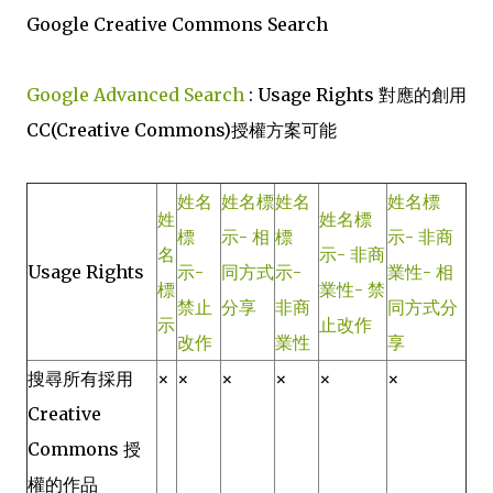
Google Creative Commons Search
Google Advanced Search
: Usage Rights 對應的創用
CC(Creative Commons)授權方案可能
姓名
姓名標
姓名
姓名標
姓
姓名標
標
示- 相
標
示- 非商
名
示- 非商
Usage Rights
示-
同方式
示-
業性- 相
標
業性- 禁
禁止
分享
非商
同方式分
示
止改作
改作
業性
享
搜尋所有採用
×
×
×
×
×
×
Creative
Commons 授
權的作品