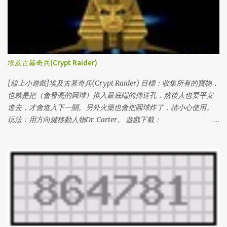
埃及古墓奇兵(Crypt Raider)
[線上小遊戲]埃及古墓奇兵(Crypt Raider) 目標：收集所有的寶物，
也就是把（會發亮的圓球）推入最底端的傳送孔，然後人也要平安
進去，才會進入下一關。另外火藥也會把圓球炸了，請小心使用。
玩法：用方向鍵移動人物Dr. Carter。 遊戲下載：
http://www.miniclip.com/crypt/cryptraider.htm
http://www.miniclip.com/crypt/loader.swf 通關密碼： (level#(1 ~
100) & levelcodes) 1 l3VIFNXL6O0 2 l1GDCJTH4BU 3 lDIIBX80DTS
4 lZ4DJKCGM46 5 lY8BUJAAHML 6 l3DQ84AHPJ2 7
lUATCLAZHAU 8 lKPU91XGSMG 9 lXPQ5V9CO5S 10 lPXAA197342
11 lUZLUV05WJ5 12 lIHFREW7HFB 13 l8I1NH0NLMS 14
lL0LOD3SNZQ 15 lV9HLCQJW0Z 16 lWVJKG7WORV 17
lGE5EEHX239 18 lB9Z887UJ0P 19 l2GYU2W1AKA 20