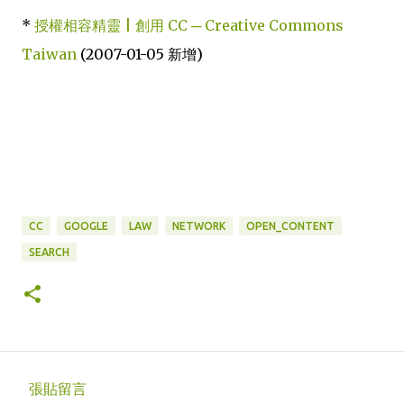
*
授權相容精靈 | 創用 CC ─ Creative Commons
Taiwan
(2007-01-05 新增)
CC
GOOGLE
LAW
NETWORK
OPEN_CONTENT
SEARCH
張貼留言