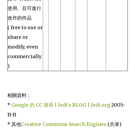
使用、且可進行
改作的作品
( free to use or
share or
modify, even
commercially
)
相關資料：
*
Google 的 CC 搜尋 | Jedi's BLOG | Jedi.org
2005-
11-11
* 其他
Creative Commons Search Engines
(共筆)